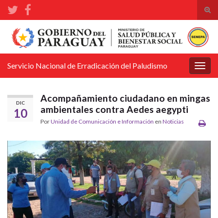
Alte
el
Search for:
form
de
bús
Servicio Nacional de Erradicación del Paludismo
Alter
la
nave
Acompañamiento ciudadano en mingas
DIC
ambientales contra Aedes aegypti
10
Por
Unidad de Comunicación e Información
en
Noticias