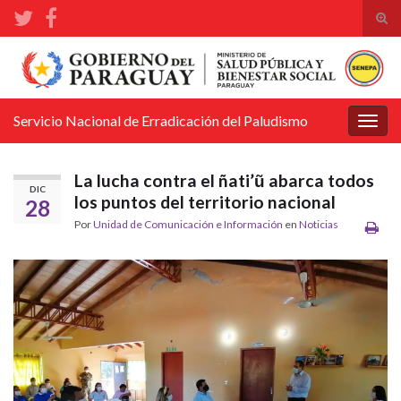
Alte
el
Search for:
form
de
bús
Servicio Nacional de Erradicación del Paludismo
Alter
la
nave
La lucha contra el ñati’ũ abarca todos
DIC
los puntos del territorio nacional
28
Por
Unidad de Comunicación e Información
en
Noticias