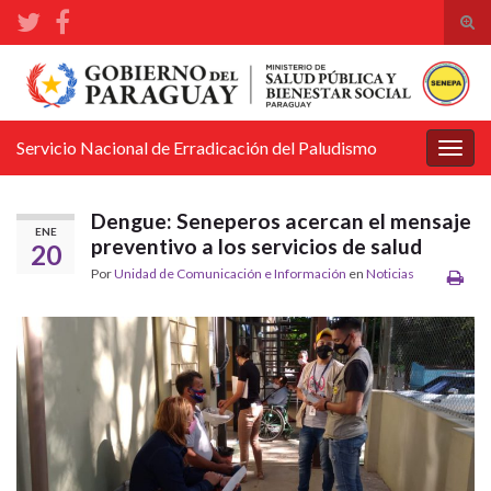
Alte
el
Search for:
form
de
bús
Servicio Nacional de Erradicación del Paludismo
Alter
la
nave
Dengue: Seneperos acercan el mensaje
ENE
preventivo a los servicios de salud
20
Por
Unidad de Comunicación e Información
en
Noticias