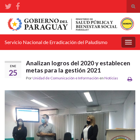
Alte
el
Search for:
form
de
bús
Servicio Nacional de Erradicación del Paludismo
Alter
la
nave
Analizan logros del 2020 y establecen
ENE
metas para la gestión 2021
25
Por
Unidad de Comunicación e Información
en
Noticias