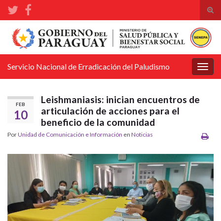
Alte
el
Search for:
form
de
bús
Servicio Nacional de Erradicación del Paludismo
Alter
la
nave
Leishmaniasis: inician encuentros de
FEB
articulación de acciones para el
10
beneficio de la comunidad
Por
Unidad de Comunicación e Información
en
Noticias