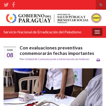
Alte
el
Search for:
form
de
bús
Servicio Nacional de Erradicación del Paludismo
Alter
la
nave
Con evaluaciones preventivas
MAR
conmemorarán fechas importantes
08
Por
Unidad de Comunicación e Información
en
Noticias