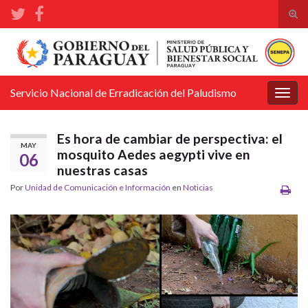
Alte
el
Search for:
form
de
bús
Servicio Nacional de Erradicación del Paludismo
Alter
la
nave
Es hora de cambiar de perspectiva: el
MAY
mosquito Aedes aegypti vive en
06
nuestras casas
Por
Unidad de Comunicación e Información
en
Noticias