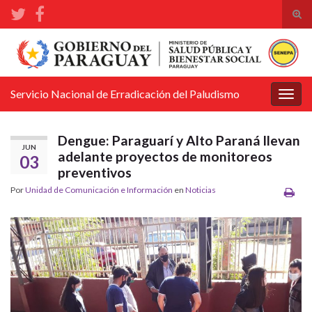
Alte
el
Search for:
form
de
bús
Servicio Nacional de Erradicación del Paludismo
Alter
la
nave
Dengue: Paraguarí y Alto Paraná llevan
JUN
adelante proyectos de monitoreos
03
preventivos
Por
Unidad de Comunicación e Información
en
Noticias