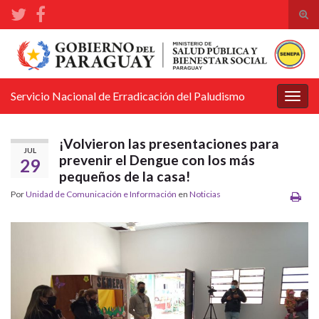
Alte
el
Search for:
form
de
bús
Servicio Nacional de Erradicación del Paludismo
Alter
la
nave
¡Volvieron las presentaciones para
JUL
prevenir el Dengue con los más
29
pequeños de la casa!
Por
Unidad de Comunicación e Información
en
Noticias