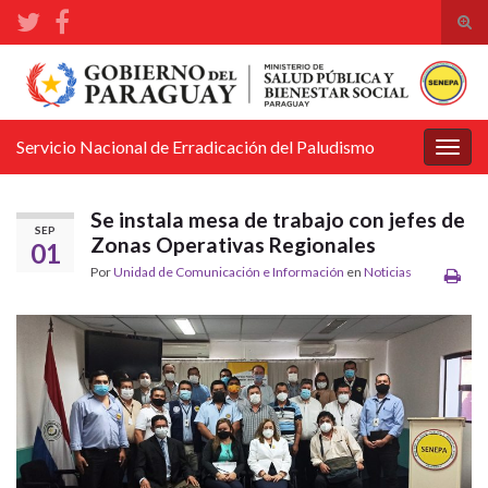
Alte
el
Search for:
form
de
bús
Servicio Nacional de Erradicación del Paludismo
Alter
la
nave
Se instala mesa de trabajo con jefes de
SEP
Zonas Operativas Regionales
01
Por
Unidad de Comunicación e Información
en
Noticias