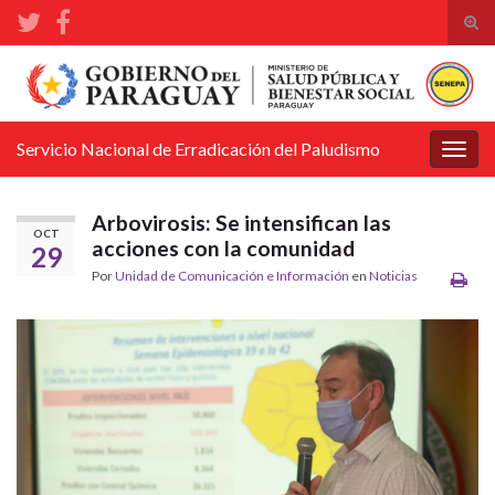
Alte
el
Search for:
form
de
bús
Servicio Nacional de Erradicación del Paludismo
Alter
la
nave
Arbovirosis: Se intensifican las
OCT
acciones con la comunidad
29
Por
Unidad de Comunicación e Información
en
Noticias