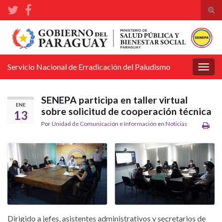
Alte
el
Search for:
form
de
bús
Servicio Nacional de Erradicación del Paludismo
Alter
la
nave
SENEPA participa en taller virtual
ENE
sobre solicitud de cooperación técnica
13
Por
Unidad de Comunicación e Información
en
Noticias
Dirigido a jefes, asistentes administrativos y secretarios de