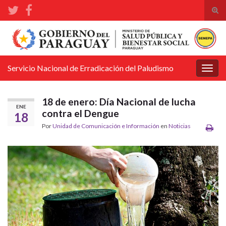
Alte
el
Search for:
form
de
bús
Servicio Nacional de Erradicación del Paludismo
Alter
la
nave
18 de enero: Día Nacional de lucha
ENE
contra el Dengue
18
Por
Unidad de Comunicación e Información
en
Noticias