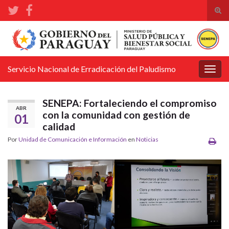
Alte
el
Search for:
form
de
bús
Servicio Nacional de Erradicación del Paludismo
Alter
la
nave
SENEPA: Fortaleciendo el compromiso
ABR
con la comunidad con gestión de
01
calidad
Por
Unidad de Comunicación e Información
en
Noticias