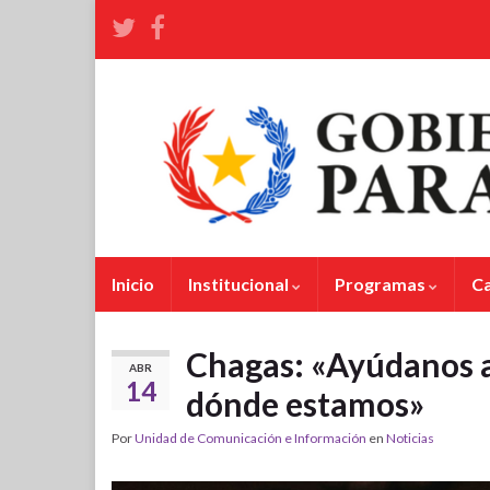
Inicio
Institucional
Programas
C
Chagas: «Ayúdanos a
ABR
14
dónde estamos»
Por
Unidad de Comunicación e Información
en
Noticias