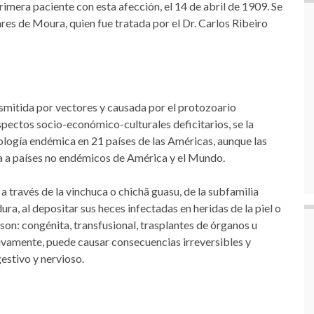
rimera paciente con esta afección, el 14 de abril de 1909. Se
res de Moura, quien fue tratada por el Dr. Carlos Ribeiro
ansmitida por vectores y causada por el protozoario
spectos socio-económico-culturales deficitarios, se la
logía endémica en 21 países de las Américas, aunque las
a a países no endémicos de América y el Mundo.
a través de la vinchuca o chichã guasu, de la subfamilia
ra, al depositar sus heces infectadas en heridas de la piel o
on: congénita, transfusional, trasplantes de órganos u
tivamente, puede causar consecuencias irreversibles y
gestivo y nervioso.