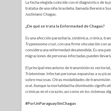
La fecha elegida coincide con el diagnóstico de la p
trataba de una niña brasileña, llamada Berenice Soa
Justiniano Chagas.
¿De qué se trata la Enfermedad de Chagas?
Es una afección parasitaria, sistémica, crónica, tr
Trypanosoma cruzi
, con una firme vinculación con a
considera una enfermedad desatendida. Es una pato
migraciones de personas infectadas pueden llevarl
El principal mecanismo de transmisión es vectorial, 
Triatominae.
Infectan personas expuestas a su picadu
sobre mucosas. Otras modalidades de transmisión s
oral. Aunque la mortalidad ha disminuido significa
crónicas en el corazón, así como en los sistemas di
#PorUnParaguaySinChagas