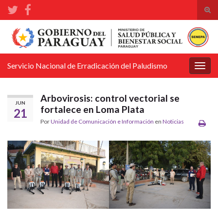
Alte
el
Search for:
form
de
bús
Servicio Nacional de Erradicación del Paludismo
Alter
la
nave
Arbovirosis: control vectorial se
JUN
fortalece en Loma Plata
21
Por
Unidad de Comunicación e Información
en
Noticias