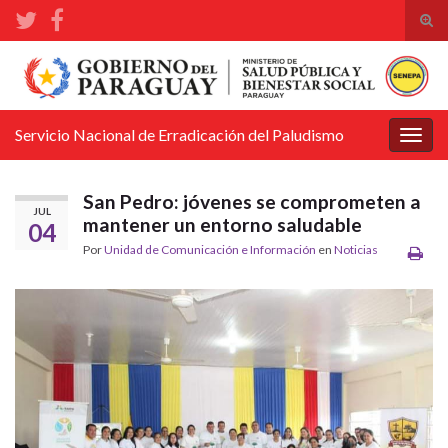
Alte
el
Search for:
form
de
bús
Servicio Nacional de Erradicación del Paludismo
Alter
la
nave
San Pedro: jóvenes se comprometen a
JUL
mantener un entorno saludable
04
Por
Unidad de Comunicación e Información
en
Noticias