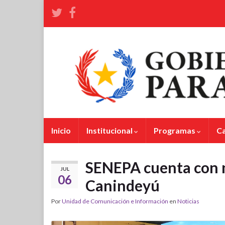
Inicio
Institucional
Programas
C
SENEPA cuenta con 
JUL
06
Canindeyú
Por
Unidad de Comunicación e Información
en
Noticias