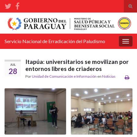
Alte
el
Search for:
form
de
bús
Servicio Nacional de Erradicación del Paludismo
Alter
la
nave
Itapúa: universitarios se movilizan por
JUL
entornos libres de criaderos
28
Por
Unidad de Comunicación e Información
en
Noticias