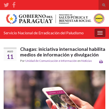
Alte
el
Search for:
form
de
bús
Servicio Nacional de Erradicación del Paludismo
Alter
la
nave
Chagas: iniciativa internacional habilita
AGO
medios de información y divulgación
11
Por
Unidad de Comunicación e Información
en
Noticias