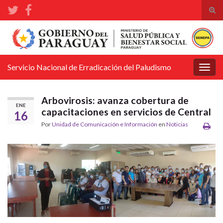
Alte
el
Search for:
form
de
bús
Servicio Nacional de Erradicación del Paludismo
Alter
la
nave
Arbovirosis: avanza cobertura de
ENE
capacitaciones en servicios de Central
16
Por
Unidad de Comunicación e Información
en
Noticias