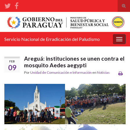
Alte
el
Search for:
form
de
bús
Servicio Nacional de Erradicación del Paludismo
Alter
la
nave
Areguá: instituciones se unen contra el
FEB
mosquito Aedes aegypti
09
Por
Unidad de Comunicación e Información
en
Noticias