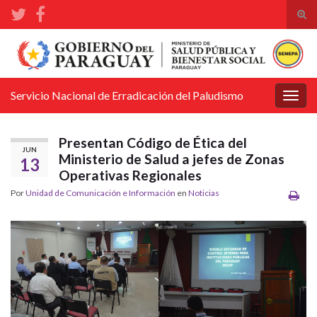
Alte
el
Search for:
form
de
bús
Servicio Nacional de Erradicación del Paludismo
Alter
la
nave
Presentan Código de Ética del
JUN
Ministerio de Salud a jefes de Zonas
13
Operativas Regionales
Por
Unidad de Comunicación e Información
en
Noticias