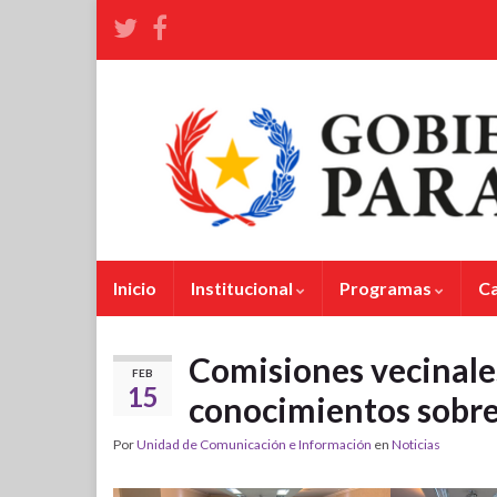
Inicio
Institucional
Programas
C
Comisiones vecinale
FEB
15
conocimientos sobre
Por
Unidad de Comunicación e Información
en
Noticias