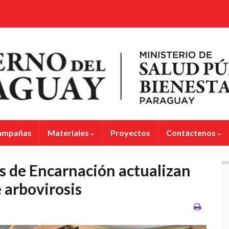
ampañas
Materiales
Proyectos
Contáctenos
s de Encarnación actualizan
 arbovirosis