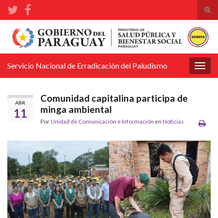
Alte
el
Search for:
form
de
bús
Servicio Nacional de Erradicación del Paludismo
Alter
la
nave
Comunidad capitalina participa de
ABR
minga ambiental
11
Por
Unidad de Comunicación e Información
en
Noticias