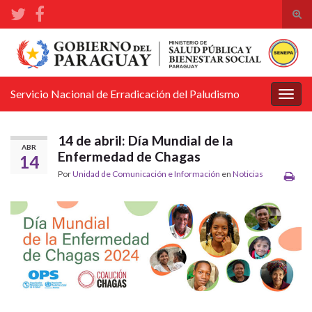
Alte
el
Search for:
form
de
bús
Servicio Nacional de Erradicación del Paludismo
Alter
la
nave
14 de abril: Día Mundial de la
ABR
Enfermedad de Chagas
14
Por
Unidad de Comunicación e Información
en
Noticias