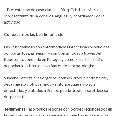
– Presentación de caso clínico – Bioq. Cristhian Moreno,
representante de la Zona V Caaguazú y coordinador de la
actividad
Conozcamos las Leishmaniasis
Las Leishmaniasis son enfermedades infecciosas producidas
por parásitos
Leishmania
y son transmitidas a través del
flebótomo, conocido en Paraguay como karachã o ñati’ũ
pepochará. Existen dos variantes de esta patología:
Visceral:
afecta a los órganos internos produciendo fiebre,
decaimiento y otros signos y síntomas, que si no son
detectados y tratados a tiempo puede producirse el deceso
del paciente.
Tegumentaria:
produce lesiones con bordes redondeados en
la piel, congestión nasal, sangrado o molestias en la nariz. Se