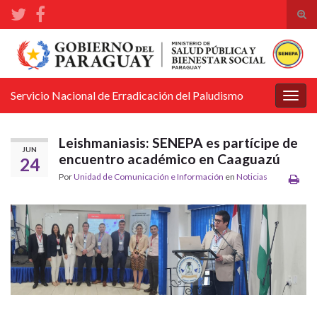
Alte
el
Search for:
form
de
bús
Servicio Nacional de Erradicación del Paludismo
Alter
la
nave
Leishmaniasis: SENEPA es partícipe de
JUN
encuentro académico en Caaguazú
24
Por
Unidad de Comunicación e Información
en
Noticias