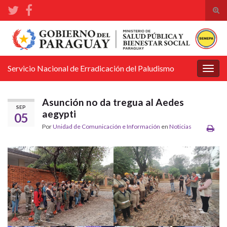
Alte
el
Search for:
form
de
bús
Servicio Nacional de Erradicación del Paludismo
Alter
la
nave
Asunción no da tregua al Aedes
SEP
aegypti
05
Por
Unidad de Comunicación e Información
en
Noticias