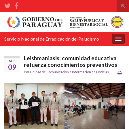
Alte
el
Search for:
form
de
bús
Servicio Nacional de Erradicación del Paludismo
Alter
la
nave
Leishmaniasis: comunidad educativa
SEP
refuerza conocimientos preventivos
09
Por
Unidad de Comunicación e Información
en
Noticias