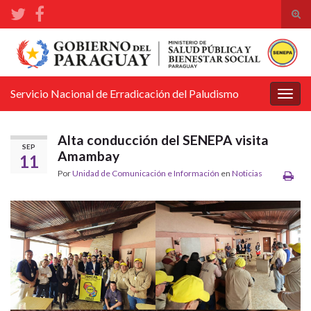
Alte
el
Search for:
form
de
bús
Servicio Nacional de Erradicación del Paludismo
Alter
la
nave
Alta conducción del SENEPA visita
SEP
Amambay
11
Por
Unidad de Comunicación e Información
en
Noticias