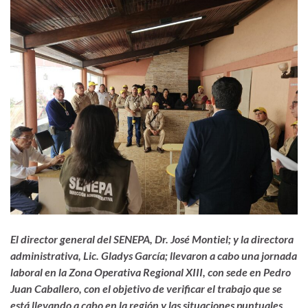
El
d
irector
g
eneral del SENEPA,
Dr. José Montiel; y la directora
administrativa, Lic. Gladys García;
llevaron a cabo una jornada
laboral en
la Zona Operativa Regio
nal XIII, con sede en Pedro
Juan Caballero,
con el objetivo
de verificar
el trabajo que se
está llevando a cabo en la región
y las situaciones puntuales