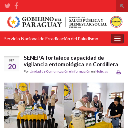
Alte
el
Search for:
form
de
bús
Servicio Nacional de Erradicación del Paludismo
Alter
la
nave
SENEPA fortalece capacidad de
SEP
vigilancia entomológica en Cordillera
20
Por
Unidad de Comunicación e Información
en
Noticias