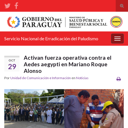
Alte
el
Search for:
form
de
bús
Servicio Nacional de Erradicación del Paludismo
Alter
la
nave
Activan fuerza operativa contra el
OCT
Aedes aegypti en Mariano Roque
29
Alonso
Por
Unidad de Comunicación e Información
en
Noticias