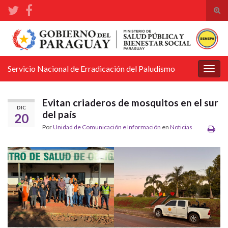
Alte
el
Search for:
form
de
bús
Servicio Nacional de Erradicación del Paludismo
Alter
la
nave
Evitan criaderos de mosquitos en el sur
DIC
del país
20
Por
Unidad de Comunicación e Información
en
Noticias