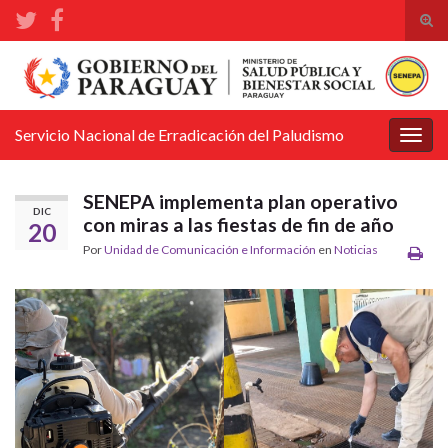
Alte
el
Search for:
form
de
bús
Servicio Nacional de Erradicación del Paludismo
Alter
la
nave
SENEPA implementa plan operativo
DIC
con miras a las fiestas de fin de año
20
Por
Unidad de Comunicación e Información
en
Noticias