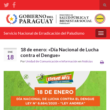
Alte
el
Search for:
form
de
bús
Servicio Nacional de Erradicación del Paludismo
Alter
la
nave
18 de enero: «Día Nacional de Lucha
ENE
contra el Dengue»
18
Por
Unidad de Comunicación e Información
en
Noticias