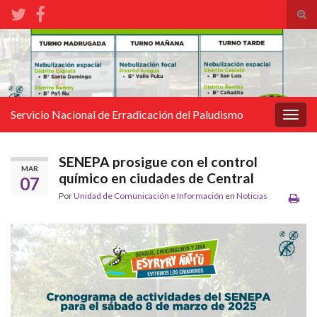
Alte
el
Search for:
form
de
bús
Servicio Nacional de Erradicación del Paludismo
Alter
la
nave
SENEPA prosigue con el control
MAR
químico en ciudades de Central
07
Por
Unidad de Comunicación e Información
en
Noticias