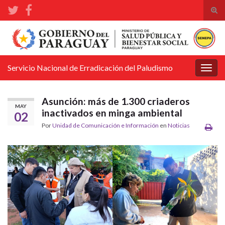
Alte
el
Search for:
form
de
bús
Servicio Nacional de Erradicación del Paludismo
Alter
la
nave
Asunción: más de 1.300 criaderos
MAY
inactivados en minga ambiental
02
Por
Unidad de Comunicación e Información
en
Noticias