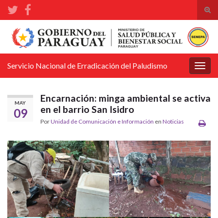
Alte
el
Search for:
form
de
bús
Servicio Nacional de Erradicación del Paludismo
Alter
la
nave
Encarnación: minga ambiental se activa
MAY
en el barrio San Isidro
09
Por
Unidad de Comunicación e Información
en
Noticias