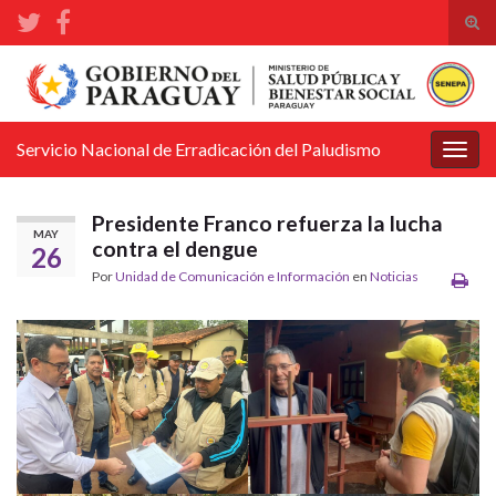
Alte
el
Search for:
form
de
bús
Servicio Nacional de Erradicación del Paludismo
Alter
la
nave
Presidente Franco refuerza la lucha
MAY
contra el dengue
26
Por
Unidad de Comunicación e Información
en
Noticias