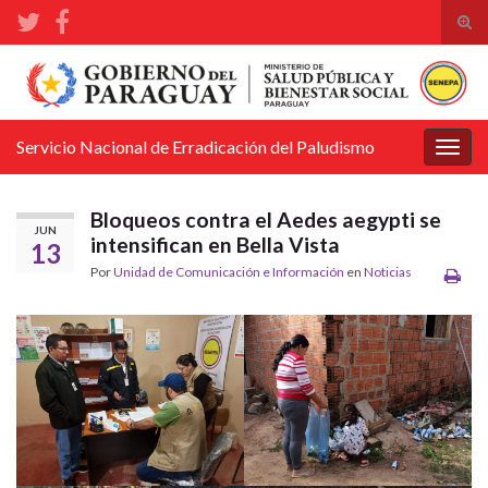
Alte
el
Search for:
form
de
bús
Servicio Nacional de Erradicación del Paludismo
Alter
la
nave
Bloqueos contra el Aedes aegypti se
JUN
intensifican en Bella Vista
13
Por
Unidad de Comunicación e Información
en
Noticias