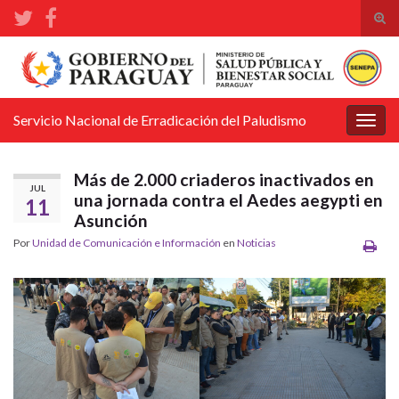
Alte
el
Search for:
form
de
bús
Servicio Nacional de Erradicación del Paludismo
Alter
la
nave
Más de 2.000 criaderos inactivados en
JUL
una jornada contra el Aedes aegypti en
11
Asunción
Por
Unidad de Comunicación e Información
en
Noticias