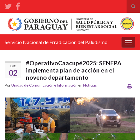
Alte
el
Search for:
form
de
bús
Servicio Nacional de Erradicación del Paludismo
Alter
la
nave
#OperativoCaacupé2025: SENEPA
DIC
implementa plan de acción en el
02
noveno departamento
Por
Unidad de Comunicación e Información
en
Noticias