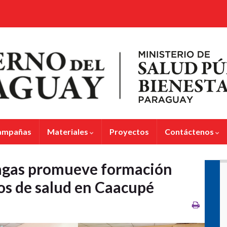
ampañas
Materiales
Proyectos
Contáctenos
agas promueve formación
s de salud en Caacupé