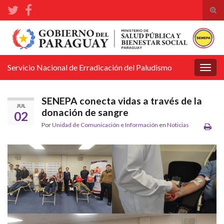
Alte
el
Search for:
form
de
bús
Servicio Nacional de Erradicación del Paludismo
Alter
la
nave
SENEPA conecta vidas a través de la
JUL
donación de sangre
02
Por
Unidad de Comunicación e Información
en
Noticias