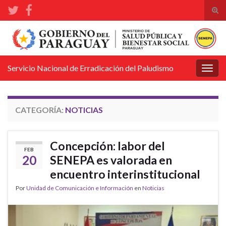
Alte
el
Search for:
form
de
bús
Servicio Nacional de Erradicación del Paludismo
Alter
la
nave
CATEGORÍA:
NOTICIAS
Concepción: labor del
FEB
20
SENEPA es valorada en
encuentro interinstitucional
Por
Unidad de Comunicación e Información
en
Noticias