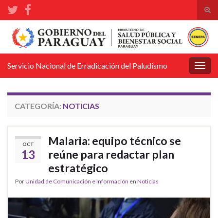
Alte
el
Search for:
form
de
bús
Servicio Nacional de Erradicación del Paludismo
Alter
la
nave
CATEGORÍA:
NOTICIAS
Malaria: equipo técnico se
OCT
13
reúne para redactar plan
estratégico
Por
Unidad de Comunicación e Información
en
Noticias