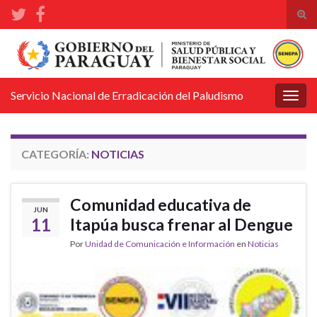
Alte
el
Search for:
form
de
bús
Servicio Nacional de Erradicación del Paludismo
Alter
la
nave
CATEGORÍA:
NOTICIAS
Comunidad educativa de
JUN
11
Itapúa busca frenar al Dengue
Por
Unidad de Comunicación e Información
en
Noticias