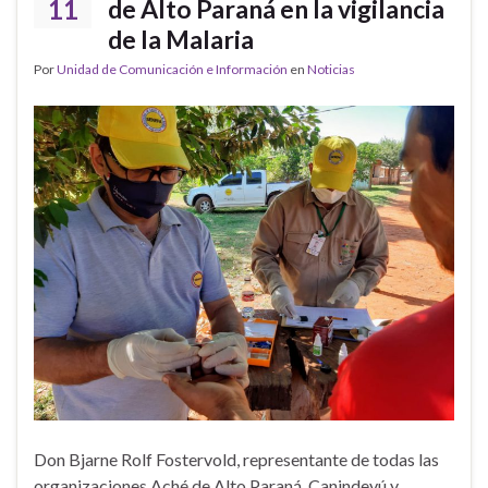
11
de Alto Paraná en la vigilancia
de la Malaria
Por
Unidad de Comunicación e Información
en
Noticias
Don Bjarne Rolf Fostervold, representante de todas las
organizaciones Aché de Alto Paraná, Canindeyú y