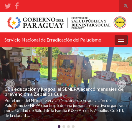
Alte
el
Search for:
form
de
bús
Servicio Nacional de Erradicación del Paludismo
Alter
la
nave
Con educación y juegos, el SENEPA acercó mensajes de
Previous
Nex
prevención a Zeballos Cué
Por el mes del Niño, el Servicio Nacional de Erradicación del
Paludismo (SENEPA) participó de una jornada recreativa organizada
por la Unidad de Salud de la Familia (USF) Arcoíris Zeballos Cué III,
de la ciudad …