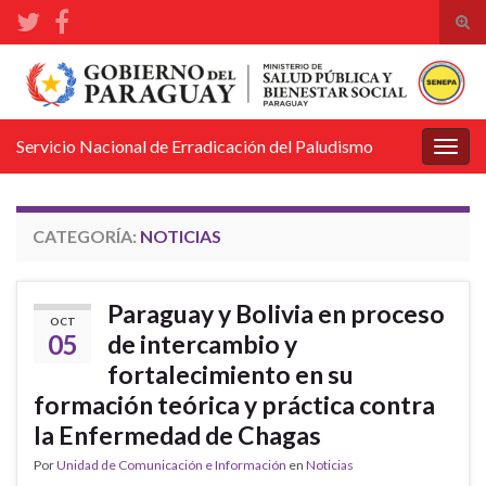
Alte
el
Search for:
form
de
bús
Servicio Nacional de Erradicación del Paludismo
Alter
la
nave
CATEGORÍA:
NOTICIAS
Paraguay y Bolivia en proceso
OCT
05
de intercambio y
fortalecimiento en su
formación teórica y práctica contra
la Enfermedad de Chagas
Por
Unidad de Comunicación e Información
en
Noticias