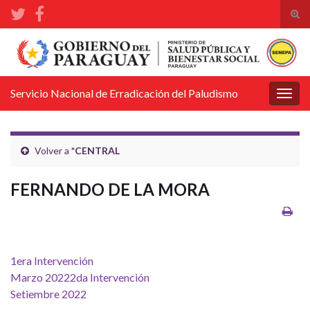
Alte
el
Search for:
form
de
bús
Servicio Nacional de Erradicación del Paludismo
Alter
la
nave
Volver a
*CENTRAL
FERNANDO DE LA MORA
1era Intervención
Marzo 2022
2da Intervención
Setiembre 2022